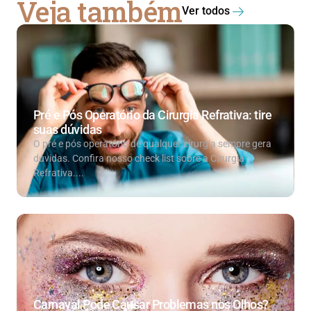
Veja também
Ver todos
Pré e Pós Operatório da Cirurgia Refrativa: tire
suas dúvidas
O pré e pós operatório de qualquer cirurgia sempre gera
dúvidas. Confira nosso check list sobre a Cirurgia
Refrativa....
Carnaval Pode Causar Problemas nos Olhos?