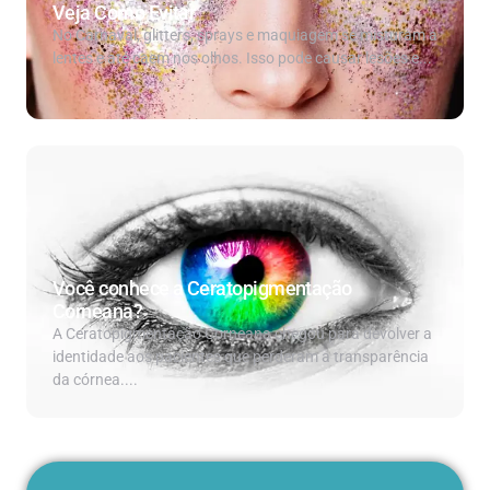
Veja Como Evitar
No Carnaval, glitters, sprays e maquiagem se misturam a
lentes e até caem nos olhos. Isso pode causar lesões e...
Você conhece a Ceratopigmentação
Corneana?
A Ceratopigmentação Corneana chegou para devolver a
identidade aos pacientes que perderam a transparência
da córnea....