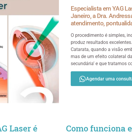
Especialista em YAG La
Janeiro, a Dra. Andress
atendimento, pontualida
O procedimento é simples, in
produz resultados excelentes.
Catarata, quando a visão em
mas de um efeito colateral d
secundária’ e que tratamos 
Agendar uma consult
G Laser é
Como funciona e