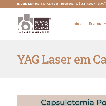
R. Dona Mariana, 143, Sala E35 - Botafogo, RJ
(21) 2527-1890
Início
Exames
YAG Laser em Ca