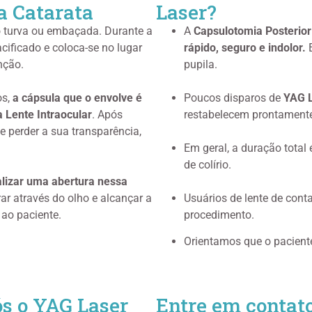
a Catarata
Laser?
ão turva ou embaçada. Durante a
A
Capsulotomia Posterior
acificado e coloca-se no lugar
rápido, seguro e indolor.
E
unção.
pupila.
os,
a cápsula que o envolve é
Poucos disparos de
YAG L
a Lente Intraocular
. Após
restabelecem prontamente
e perder a sua transparência,
Em geral, a duração total
de colírio.
alizar uma abertura nessa
rar através do olho e alcançar a
Usuários de lente de cont
 ao paciente.
procedimento.
Orientamos que o pacient
s o YAG Laser
Entre em contat