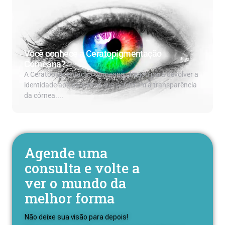
Você conhece a Ceratopigmentação
Corneana?
A Ceratopigmentação Corneana chegou para devolver a
identidade aos pacientes que perderam a transparência
da córnea....
Agende uma
consulta e volte a
ver o mundo da
melhor forma
Não deixe sua visão para depois!