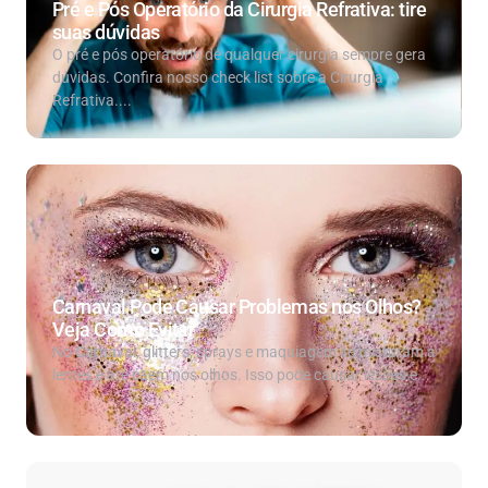
Pré e Pós Operatório da Cirurgia Refrativa: tire
suas dúvidas
O pré e pós operatório de qualquer cirurgia sempre gera
dúvidas. Confira nosso check list sobre a Cirurgia
Refrativa....
Carnaval Pode Causar Problemas nos Olhos?
Veja Como Evitar
No Carnaval, glitters, sprays e maquiagem se misturam a
lentes e até caem nos olhos. Isso pode causar lesões e...