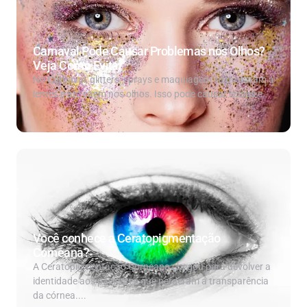
Carnaval Pode Causar Problemas nos Olhos?
Veja Como Evitar
No Carnaval, glitters, sprays e maquiagem se misturam a
lentes e até caem nos olhos. Isso pode causar lesões e...
Você conhece a Ceratopigmentação
Corneana?
A Ceratopigmentação Corneana chegou para devolver a
identidade aos pacientes que perderam a transparência
da córnea....