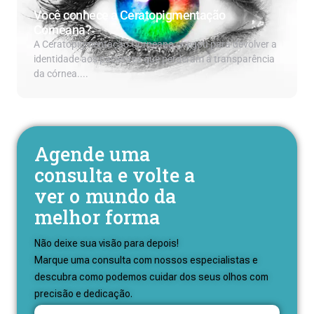
Você conhece a Ceratopigmentação
Corneana?
A Ceratopigmentação Corneana chegou para devolver a
identidade aos pacientes que perderam a transparência
da córnea....
Agende uma
consulta e volte a
ver o mundo da
melhor forma
Não deixe sua visão para depois!
Marque uma consulta com nossos especialistas e
descubra como podemos cuidar dos seus olhos com
precisão e dedicação.