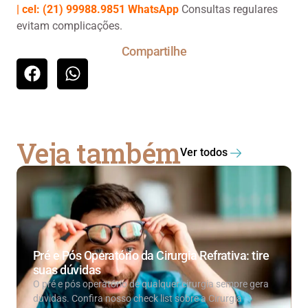
| cel: (21) 99988.9851 WhatsApp
Consultas regulares
evitam complicações.
Compartilhe
Veja também
Ver todos
Pré e Pós Operatório da Cirurgia Refrativa: tire
suas dúvidas
O pré e pós operatório de qualquer cirurgia sempre gera
dúvidas. Confira nosso check list sobre a Cirurgia