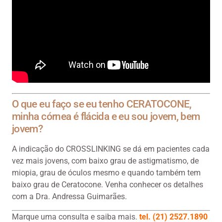
O que eu faço se eu tenho CERATOCONE,
minha córnea é flácida e eu sou jovem, bem
jovem?
A indicação do CROSSLINKING se dá em pacientes cada
vez mais jovens, com baixo grau de astigmatismo, de
miopia, grau de óculos mesmo e quando também tem
baixo grau de Ceratocone. Venha conhecer os detalhes
com a Dra. Andressa Guimarães.
Marque uma consulta e saiba mais.
tel. (21) 2527.1890