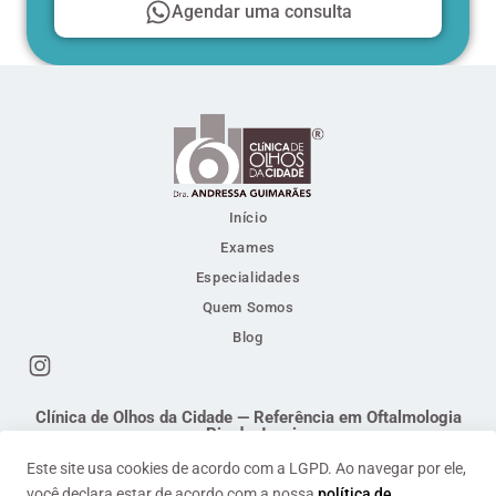
Agendar uma consulta
Início
Exames
Especialidades
Quem Somos
Blog
Clínica de Olhos da Cidade — Referência em Oftalmologia
no Rio de Janeiro
Responsável Técnica: Dra. Andressa Guimarães . Médica
Este site usa cookies de acordo com a LGPD. Ao navegar por ele,
Oftalmologista . CRM/RJ 52.68094-0 | RQE 17344
você declara estar de acordo com a nossa
política de