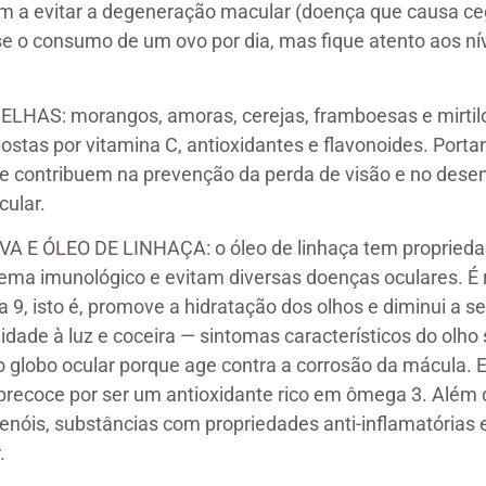
am a evitar a degeneração macular (doença que causa ce
se o consumo de um ovo por dia, mas fique atento aos nív
HAS: morangos, amoras, cerejas, framboesas e mirtilo
ostas por vitamina C, antioxidantes e flavonoides. Port
es e contribuem na prevenção da perda de visão e no des
ular.
VA E ÓLEO DE LINHAÇA: o óleo de linhaça tem propried
tema imunológico e evitam diversas doenças oculares. É
9, isto é, promove a hidratação dos olhos e diminui a s
lidade à luz e coceira — sintomas característicos do olho 
o globo ocular porque age contra a corrosão da mácula. E
recoce por ser um antioxidante rico em ômega 3. Além 
ifenóis, substâncias com propriedades anti-inflamatórias
.