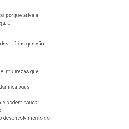
os porque ativa a
ja, é
des diárias que vão
e impurezas que
anifica suas
ea e podem causar
;
o desenvolvimento do