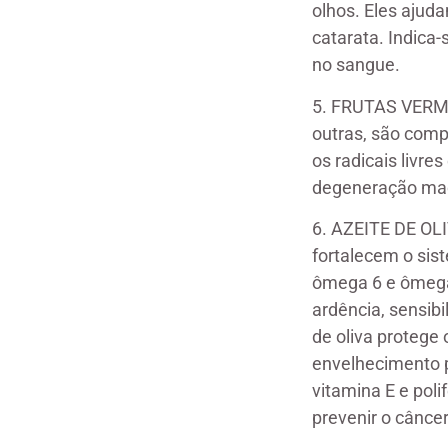
olhos. Eles ajud
catarata. Indica-
no sangue.
5. FRUTAS VERMEL
outras, são comp
os radicais livr
degeneração mac
6. AZEITE DE OLI
fortalecem o sis
ômega 6 e ômega 
ardência, sensibi
de oliva protege 
envelhecimento p
vitamina E e pol
prevenir o câncer