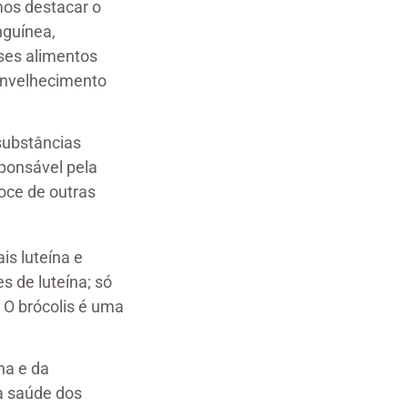
mos destacar o
nguínea,
sses alimentos
 envelhecimento
substâncias
ponsável pela
oce de outras
is luteína e
s de luteína; só
 O brócolis é uma
na e da
a saúde dos