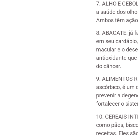
7. ALHO E CEBOL
a saúde dos olhos
Ambos têm ação a
8. ABACATE: já f
em seu cardápio,
macular e o dese
antioxidante que
do câncer.
9. ALIMENTOS RI
ascórbico, é um 
prevenir a degen
fortalecer o sis
10. CEREAIS INTE
como pães, bisco
receitas. Eles s