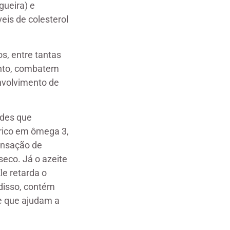
gueira) e
eis de colesterol
s, entre tantas
anto, combatem
envolvimento de
ades que
 rico em ômega 3,
ensação de
seco. Já o azeite
le retarda o
disso, contém
 e que ajudam a