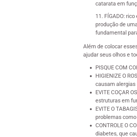
catarata em funç
11. FÍGADO: rico 
produção de uma p
fundamental para
Além de colocar esses
ajudar seus olhos e t
PISQUE COM CONS
HIGIENIZE O RO
causam alergias e
EVITE COÇAR OS 
estruturas em fun
EVITE O TABAGISM
problemas como c
CONTROLE O CONS
diabetes, que cau