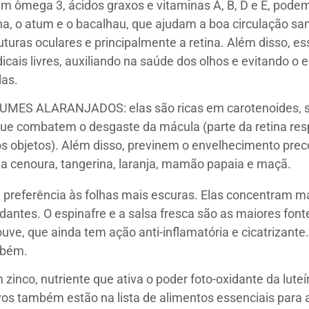
 em ômega 3, ácidos graxos e vitaminas A, B, D e E, pode
ha, o atum e o bacalhau, que ajudam a boa circulação sa
uturas oculares e principalmente a retina. Além disso, e
cais livres, auxiliando na saúde dos olhos e evitando o
las.
UMES ALARANJADOS: elas são ricas em carotenoides, 
que combatem o desgaste da mácula (parte da retina res
os objetos). Além disso, previnem o envelhecimento prec
s a cenoura, tangerina, laranja, mamão papaia e maçã.
preferência às folhas mais escuras. Elas concentram ma
dantes. O espinafre e a salsa fresca são as maiores fonte
ve, que ainda tem ação anti-inflamatória e cicatrizante.
mbém.
 zinco, nutriente que ativa o poder foto-oxidante da luteí
vos também estão na lista de alimentos essenciais para 