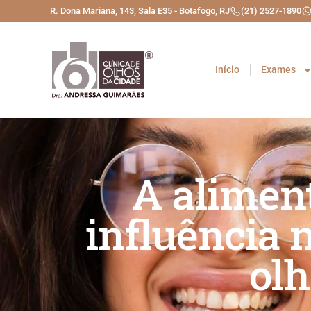
R. Dona Mariana, 143, Sala E35 - Botafogo, RJ
(21) 2527-1890
Início
Exames
A alimen
influência 
olh