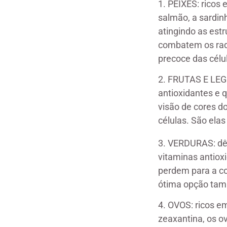
1. PEIXES: ricos
salmão, a sardin
atingindo as estr
combatem os radi
precoce das célu
2. FRUTAS E LEG
antioxidantes e 
visão de cores d
células. São ela
3. VERDURAS: dê 
vitaminas antioxi
perdem para a cou
ótima opção ta
4. OVOS: ricos em
zeaxantina, os o