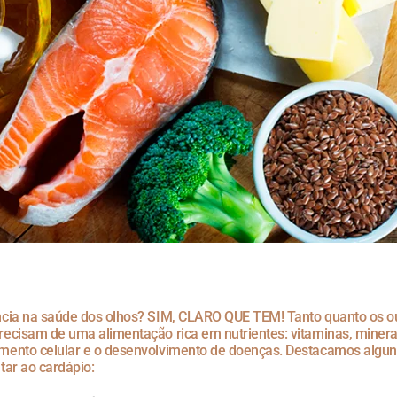
ncia na saúde dos olhos? SIM, CLARO QUE TEM! Tanto quanto os o
ecisam de uma alimentação rica em nutrientes: vitaminas, minera
mento celular e o desenvolvimento de doenças. Destacamos alguns
tar ao cardápio: