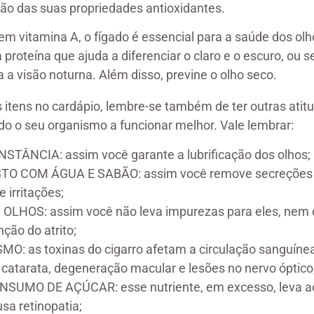
ão das suas propriedades antioxidantes.
em vitamina A, o fígado é essencial para a saúde dos olh
roteína que ajuda a diferenciar o claro e o escuro, ou se
 a visão noturna. Além disso, previne o olho seco.
 itens no cardápio, lembre-se também de ter outras atitu
odo o seu organismo a funcionar melhor. Vale lembrar:
TÂNCIA: assim você garante a lubrificação dos olhos;
STO COM ÁGUA E SABÃO: assim você remove secreções 
 irritações;
OLHOS: assim você não leva impurezas para eles, nem d
ção do atrito;
O: as toxinas do cigarro afetam a circulação sanguín
atarata, degeneração macular e lesões no nervo óptico
UMO DE AÇÚCAR: esse nutriente, em excesso, leva a
sa retinopatia;