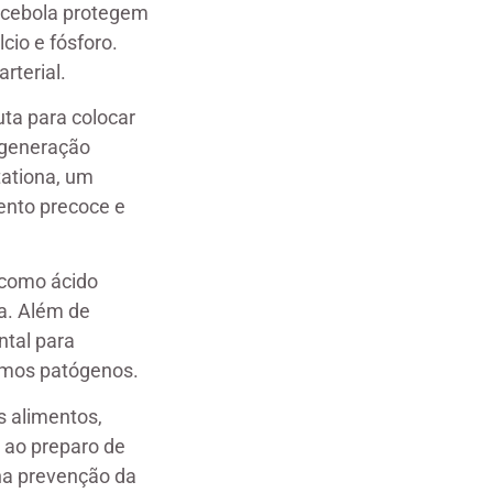
 cebola protegem
cio e fósforo.
rterial.
ta para colocar
degeneração
tationa, um
ento precoce e
como ácido
a. Além de
ntal para
ismos patógenos.
s alimentos,
 ao preparo de
na prevenção da