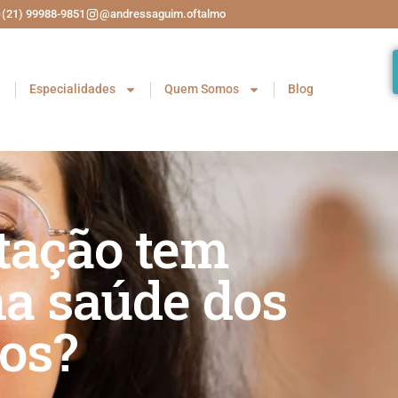
(21) 99988-9851
@andressaguim.oftalmo
Especialidades
Quem Somos
Blog
tação tem
na saúde dos
os?