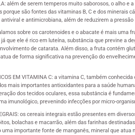
A: além de serem temperos muito saborosos, o alho e a
 porque são fontes das vitaminas B, C e dos minerais cál
ntiviral e antimicrobiana, além de reduzirem a pressão a
alamos sobre os carotenoides e o abacate é mais uma fru
 já que ele é rico em luteína, substância que previne a 
nvolvimento de catarata. Além disso, a fruta contém glu
 atua de forma significativa na prevenção do envelhecim
COS EM VITAMINA C: a vitamina C, também conhecida 
dos mais importantes antioxidantes para a saúde human
eração dos tecidos oculares, essa substância é fundame
tema imunológico, prevenindo infecções por micro-organ
GRAIS: os cereais integrais estão presentes em diverso
itos, bolachas e macarrão, além das farinhas destinadas
ão uma importante fonte de manganês, mineral que atua 