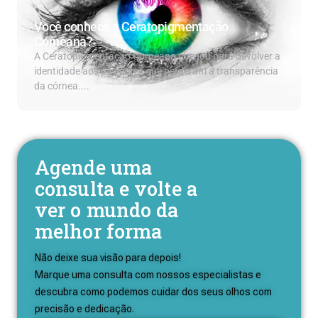
Você conhece a Ceratopigmentação
Corneana?
A Ceratopigmentação Corneana chegou para devolver a
identidade aos pacientes que perderam a transparência
da córnea....
Agende uma
consulta e volte a
ver o mundo da
melhor forma
Não deixe sua visão para depois!
Marque uma consulta com nossos especialistas e
descubra como podemos cuidar dos seus olhos com
precisão e dedicação.