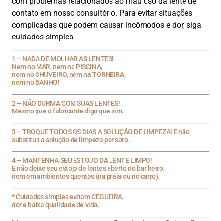
com problemas relacionados ao mau uso da lente de
contato em nosso consultório. Para evitar situações
complicadas que podem causar incômodos e dor, siga
cuidados simples
:
1 – NADA DE MOLHAR AS LENTES!
Nem no MAR, nem na PISCINA,
nem no CHUVEIRO, nem na TORNEIRA,
nem no BANHO!
2 – NÃO DURMA COM SUAS LENTES!
Mesmo que o fabricante diga que sim.
3 – TROQUE TODOS OS DIAS A SOLUÇÃO DE LIMPEZA! E não
substitua a solução de limpeza por soro.
4 – MANTENHA SEU ESTOJO DA LENTE LIMPO!
E não deixe seu estojo de lentes aberto no banheiro,
nem em ambientes quentes (na praia ou no carro).
* Cuidados simples evitam CEGUEIRA,
dor e baixa qualidade de vida.