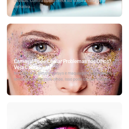
dúvidas. Confira nosso check list sobre a Cirurgia
Refrativa....
Carnaval Pode Causar Problemas nos Olhos?
Veja Como Evitar
No Carnaval, glitters, sprays e maquiagem se misturam a
lentes e até caem nos olhos. Isso pode causar lesões e...