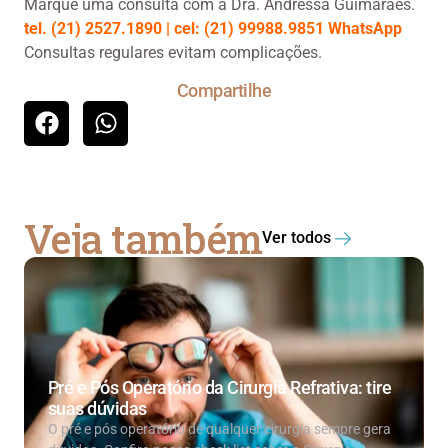
Marque uma consulta com a Dra. Andressa Guimarães.
tel. (21) 2527.1890 | cel: (21) 99988.9851 WhatsApp
Consultas regulares evitam complicações.
Compartilhe
Veja também
Ver todos
Pré e Pós Operatório da Cirurgia Refrativa: tire
suas dúvidas
O pré e pós operatório de qualquer cirurgia sempre gera